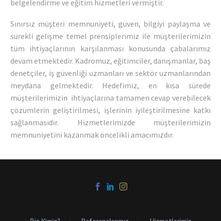
belgelendirme ve eğitim hizmetleri vermiştir.
Sınırsız müşteri memnuniyeti, güven, bilgiyi paylaşma ve
sürekli gelişme temel prensiplerimiz ile müşterilerimizin
tüm ihtiyaçlarının karşılanması konusunda çabalarımız
devam etmektedir. Kadromuz, eğitimciler, danışmanlar, baş
denetçiler, iş güvenliği uzmanları ve sektör uzmanlarından
meydana gelmektedir. Hedefimiz, en kısa sürede
müşterilerimizin ihtiyaçlarına tamamen cevap verebilecek
çözümlerin geliştirilmesi, işlerinin iyileştirilmesine katkı
sağlanmasıdır. Hizmetlerimizde müşterilerimizin
memnuniyetini kazanmak öncelikli amacımızdır.